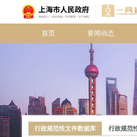
首页
要闻动态
行政规范性文件数据库
行政规范