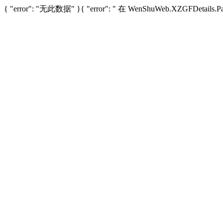
{ "error": "无此数据" }{ "error": " 在 WenShuWeb.XZGFDetails.Page